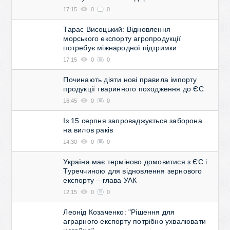
17:15
0
0
Тарас Висоцький: Відновлення
морського експорту агропродукції
потребує міжнародної підтримки
17:15
0
0
Починають діяти нові правила імпорту
продукції тваринного походження до ЄС
16:45
0
0
Із 15 серпня запроваджується заборона
на вилов раків
14:30
0
0
Україна має терміново домовитися з ЄС і
Туреччиною для відновлення зернового
експорту – глава УАК
12:15
0
0
Леонід Козаченко: "Рішення для
аграрного експорту потрібно ухвалювати