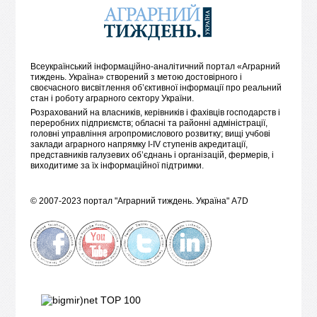
Всеукраїнський інформаційно-аналітичний портал «Аграрний
тиждень. Україна» створений з метою достовірного і
своєчасного висвітлення об’єктивної інформації про реальний
стан і роботу аграрного сектору України.
Розрахований на власників, керівників і фахівців господарств і
переробних підприємств; обласні та районні адміністрації,
головні управління агропромислового розвитку; вищі учбові
заклади аграрного напрямку I-IV ступенів акредитації,
представників галузевих об’єднань і організацій, фермерів, і
виходитиме за їх інформаційної підтримки.
© 2007-2023 портал "Аграрний тиждень. Україна"
A7D