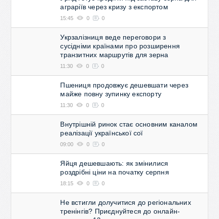
аграріїв через кризу з експортом
15:45
0
0
Укрзалізниця веде переговори з
сусідніми країнами про розширення
транзитних маршрутів для зерна
11:30
0
0
Пшениця продовжує дешевшати через
майже повну зупинку експорту
11:30
0
0
Внутрішній ринок стає основним каналом
реалізації української сої
09:00
0
0
Яйця дешевшають: як змінилися
роздрібні ціни на початку серпня
18:15
0
0
Не встигли долучитися до регіональних
тренінгів? Приєднуйтеся до онлайн-